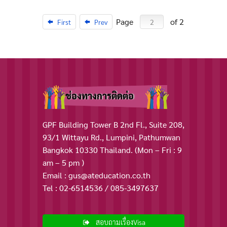
Page
of 2
First
Prev
ช่องทางการติดต่อ
GPF Building Tower B 2nd Fl., Suite 208,
93/1 Wittayu Rd., Lumpini, Pathumwan
Bangkok 10330 Thailand. (Mon – Fri : 9
am – 5 pm )
Email : gus@ateducation.co.th
Tel : 02-6514536 / 085-3497637
สอบถามเรื่องVisa