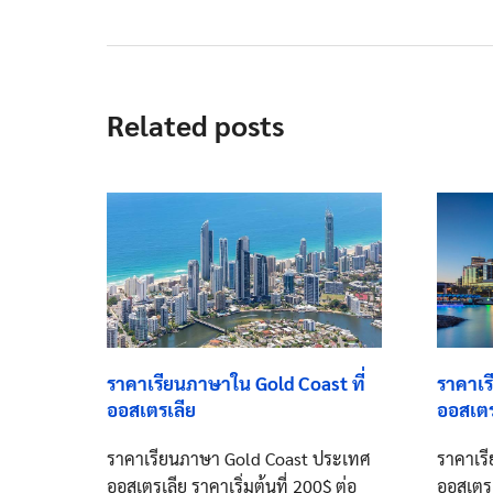
Related posts
ราคาเรียนภาษาใน Gold Coast ที่
ราคาเร
ออสเตรเลีย
ออสเตร
ราคาเรียนภาษา Gold Coast ประเทศ
ราคาเร
ออสเตรเลีย ราคาเริ่มต้นที่ 200$ ต่อ
ออสเตร