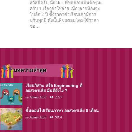
สวัสดีครับ น้องJoe พี่ขอตอบเป็นข้อๆนะ
ครับ 1.เรื่องค่าใช้จ่าย เนื่องจากน้องจะ
ไปอีก 2 ปี ซึึ่งราคาค่าเรียนเค้ามีการ
ปรับทุกปี ดังนั้นพี่ขอตอบโดยใช้ราคา
ขอ…
บทความล่าสุด
เรียนวิศวะ หรือ Engineering ที่
ออสเตรเลีย มันดียังไง ?
by
Admin AtEd
2327
ขั้นตอนไปเรียนภาษา ออสเตรเลีย 6 เดือน
by
Admin AtEd
9094