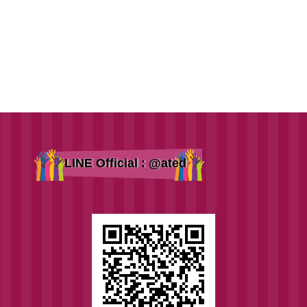
LINE Official : @ated