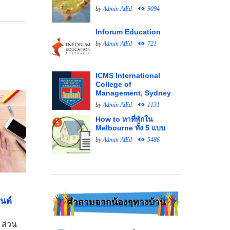
by
Admin AtEd
9094
Inforum Education
by
Admin AtEd
721
ICMS International
College of
Management, Sydney
by
Admin AtEd
1131
How to หาที่พักใน
Melbourne ทั้ง 5 แบบ
by
Admin AtEd
5486
นด์
คำถามจากน้องๆทางบ้าน
 ส่วน