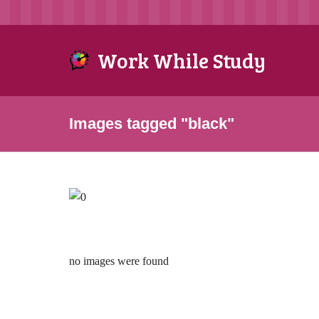
Work While Study
Images tagged "black"
no images were found