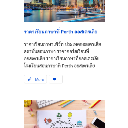
ราคาเรียนภาษาที่ Perth ออสเตรเลีย
ราคาเรียนภาษาเพิร์ท ประเทศออสเตรเลีย
สถาบันสอนภาษา ราคาคอร์สเรียนที่
ออสเตรเลีย ราคาเรียนภาษาที่ออสเตรเลีย
โรงเรียนสอนภาษาที่ Perth ออสเตรเลีย
More