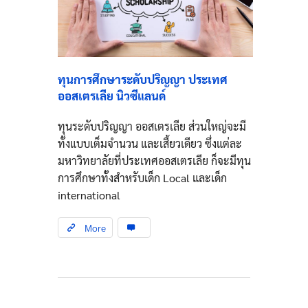
ทุนการศึกษาระดับปริญญา ประเทศ
ออสเตรเลีย นิวซีแลนด์
ทุนระดับปริญญา ออสเตรเลีย ส่วนใหญ่จะมี
ทั้งแบบเต็มจำนวน และเสี้ยวเดียว ซึ่งแต่ละ
มหาวิทยาลัยที่ประเทศออสเตรเลีย ก็จะมีทุน
การศึกษาทั้งสำหรับเด็ก Local และเด็ก
international
More