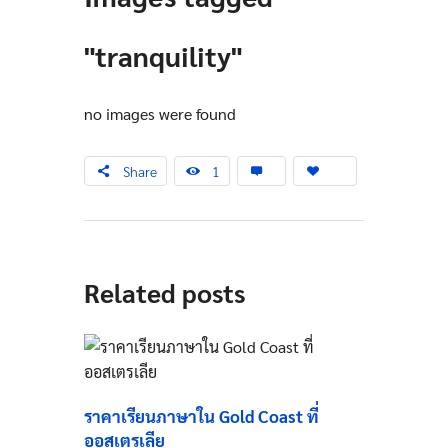
"tranquility"
no images were found
Share
1
Related posts
ราคาเรียนภาษาใน Gold Coast ที่
ออสเตรเลีย