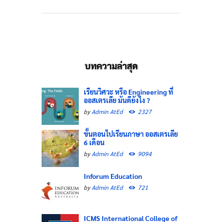
บทความล่าสุด
เรียนวิศวะ หรือ Engineering ที่
ออสเตรเลีย มันดียังไง ?
by
Admin AtEd
2327
ขั้นตอนไปเรียนภาษา ออสเตรเลีย
6 เดือน
by
Admin AtEd
9094
Inforum Education
by
Admin AtEd
721
ICMS International College of