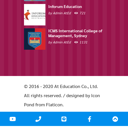
Inforum Education
by
Admin AtEd
721
ICMS International College of
Management, Sydney
by
Admin AtEd
1131
© 2016 - 2020 At Education Co., Ltd.
All rights reserved. / designed by Icon
Pond from Flaticon.
ํYoutube
Phone
LINE
facebook
Scr