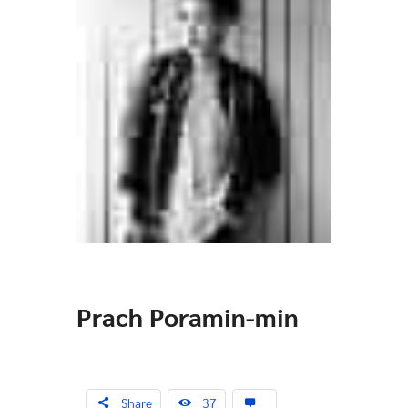
Prach Poramin-min
Share
37