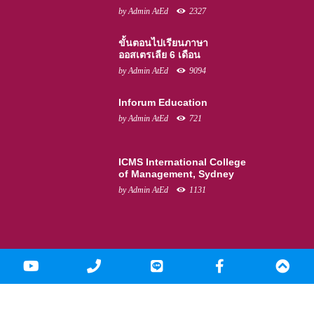
by
Admin AtEd
2327
ขั้นตอนไปเรียนภาษา
ออสเตรเลีย 6 เดือน
by
Admin AtEd
9094
Inforum Education
by
Admin AtEd
721
ICMS International College
of Management, Sydney
by
Admin AtEd
1131
ํYoutube
Phone
LINE
facebook
Scro
Number
Top
© 2016 - 2020 At Education Co., Ltd. All