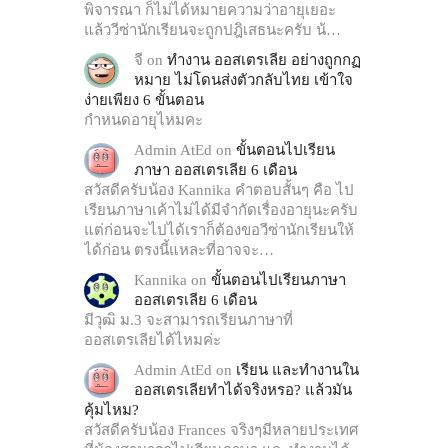
พิจารณา ก็ไม่ได้หมายความว่าอายุเยอะ
แล้ววีซ่านักเรียนจะถูกปฎิเสธนะครับ น้…
จี
on
ทำงาน ออสเตรเลีย อย่างถูกกฏ
หมาย ไม่โดนส่งตัวกลับไทย เข้าใจ
ง่ายเพียง 6 ขั้นตอน
กำหนดอายุไหมคะ
Admin AtEd
on
ขั้นตอนไปเรียน
ภาษา ออสเตรเลีย 6 เดือน
สวัสดีครับน้อง Kannika คำตอบสั้นๆ คือ ไป
เรียนภาษาเค้าไม่ได้มีจำกัดเรื่องอายุนะครับ
แต่ก่อนจะไปได้เราก็ต้องขอวีซ่านักเรียนให้
ได้ก่อน ตรงนี้แหละที่อาจจะ…
Kannika
on
ขั้นตอนไปเรียนภาษา
ออสเตรเลีย 6 เดือน
มีวุฒิ ม.3 จะสามารถเรียนภาษาที่
ออสเตรเลียได้ไหมค่ะ
Admin AtEd
on
เรียน และทำงานใน
ออสเตรเลียทำได้จริงหรอ? แล้วมัน
คุ้มไหม?
สวัสดีครับน้อง Frances จริงๆมีหลายประเทศ