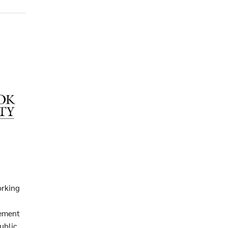
orking
rement
ublic