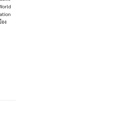
World
ation
ือง