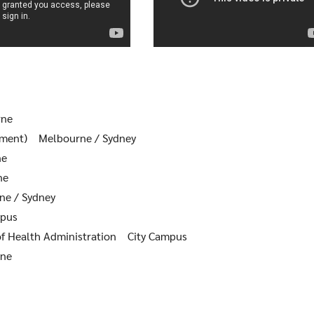
rne
ement) Melbourne / Sydney
ne
ne
ne / Sydney
mpus
 of Health Administration City Campus
ne