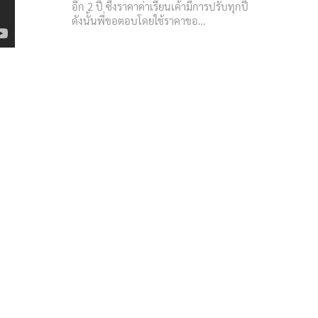
อีก 2 ปี ซึึ่งราคาค่าเรียนเค้ามีการปรับทุกปี
ดังนั้นพี่ขอตอบโดยใช้ราคาขอ…