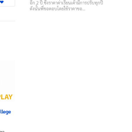
อีก 2 ปี ซึึ่งราคาค่าเรียนเค้ามีการปรับทุกปี
ดังนั้นพี่ขอตอบโดยใช้ราคาขอ…
llege
ege