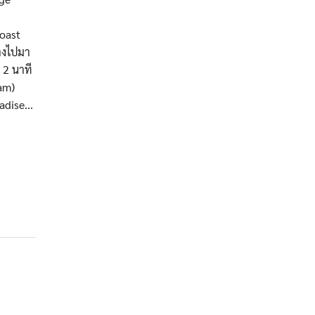
oast
างไปมา
 2 นาที
am)
dise...