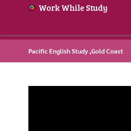
Work While Study
Pacific English Study ,Gold Coast