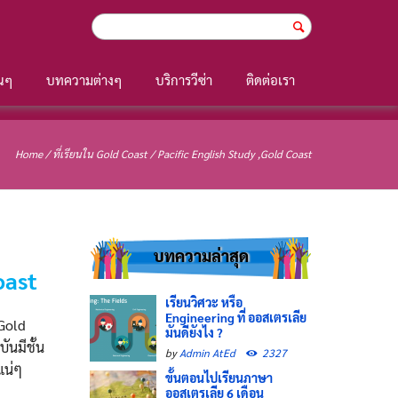
Login
่นๆ
บทความต่างๆ
บริการวีซ่า
ติดต่อเรา
Home
/
ที่เรียนใน Gold Coast
/
Pacific English Study ,Gold Coast
บทความล่าสุด
oast
เรียนวิศวะ หรือ
Engineering ที่ ออสเตรเลีย
 Gold
มันดียังไง ?
ันมีชั้น
by
Admin AtEd
2327
แน่ๆ
ขั้นตอนไปเรียนภาษา
ออสเตรเลีย 6 เดือน